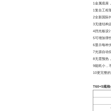
1金属底座
1复合工程
2全新国际
3无缝结构
4挡光板设
5可增加弹
6显示每种
7光源自动
8无需预热
9能耗小，
10更完整
T60+S规格参