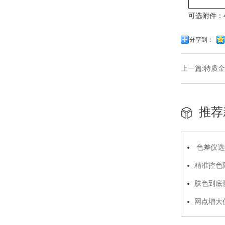
可选附件：
分享到：
上一篇:
特质金
推荐
色差仪选
精准控色降
态硅胶标准
肤色到底
底层逻辑
网点增大