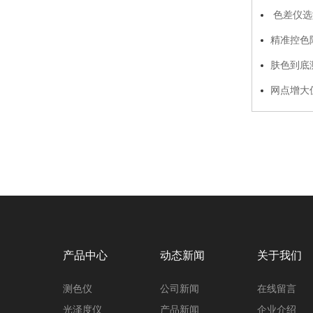
色差仪选
精准控色降
态硅胶标准
肤色到底
底层逻辑
网点增大
产品中心
动态新闻
关于我们
测色仪
公司新闻
在线留言
光泽度仪
产品新闻
企业介绍