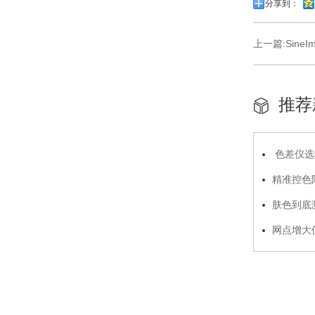
分享到：
上一篇:
Sine
推荐
色差仪选
精准控色降
态硅胶标准
肤色到底
底层逻辑
网点增大