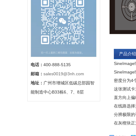
产品介绍
SineIma
电话：
400-888-5135
SineIm
邮箱：
sales0019@3nh.com
密度分为4个
地址：
广州市增城区低碳总部园智
这张测试卡
能制造中心B33栋6、7、8层
直方向上偏
在线路选择
分辨极限的
在灰楔块正