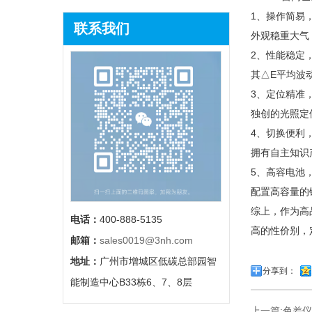
1、操作简易
联系我们
外观稳重大气
2、性能稳定
其△E平均波动
3、定位精准
独创的光照定
4、切换便利
拥有自主知识
5、高容电池
配置高容量的
综上，作为高
电话：
400-888-5135
高的性价别，
邮箱：
sales0019@3nh.com
地址：
广州市增城区低碳总部园智
分享到：
能制造中心B33栋6、7、8层
上一篇:
色差仪