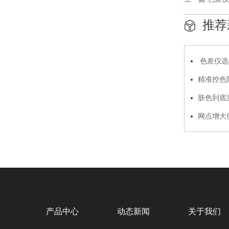
推荐
色差仪选
精准控色降
态硅胶标准
肤色到底
底层逻辑
网点增大
产品中心
动态新闻
关于我们