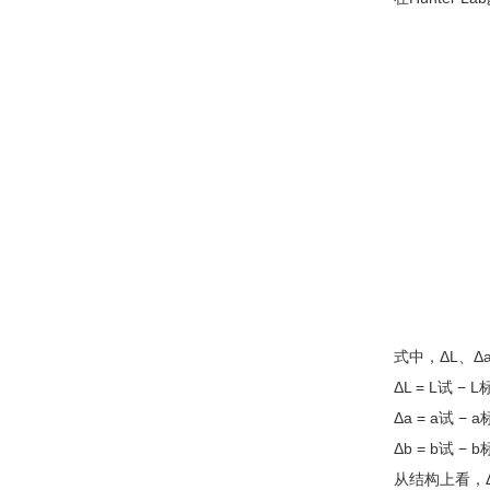
式中，ΔL、
ΔL = L试
Δa = a试
Δb = b试
从结构上看，Δ